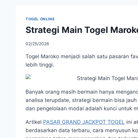
TOGEL ONLINE
Strategi Main Togel Marok
02/25/2026
Togel Maroko menjadi salah satu pasaran fa
lebih tinggi.
Banyak orang masih bermain hanya mengand
analisa terupdate, strategi bermain bisa jauh
dan pengelolaan modal adalah kunci untuk 
Artikel
PASAR GRAND JACKPOT TOGEL
ini 
berdasarkan data terbaru, cara menyusun k