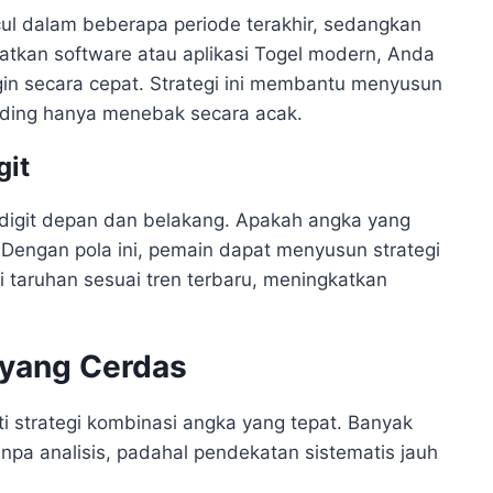
ul dalam beberapa periode terakhir, sedangkan
atkan software atau aplikasi Togel modern, Anda
gin secara cepat. Strategi ini membantu menyusun
anding hanya menebak secara acak.
git
n digit depan dan belakang. Apakah angka yang
? Dengan pola ini, pemain dapat menyusun strategi
 taruhan sesuai tren terbaru, meningkatkan
 yang Cerdas
kuti strategi kombinasi angka yang tepat. Banyak
npa analisis, padahal pendekatan sistematis jauh