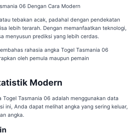
atau tebakan acak, padahal dengan pendekatan
isa lebih terarah. Dengan memanfaatkan teknologi,
sa menyusun prediksi yang lebih cerdas.
membahas rahasia angka Togel Tasmania 06
rapkan oleh pemula maupun pemain
atistik Modern
a Togel Tasmania 06 adalah menggunakan data
asi ini, Anda dapat melihat angka yang sering keluar,
kan angka.
in