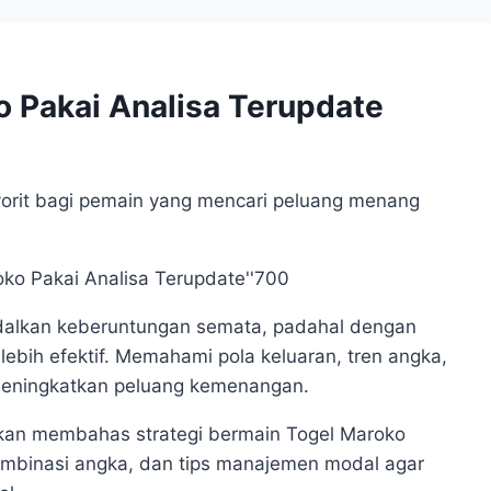
o Pakai Analisa Terupdate
vorit bagi pemain yang mencari peluang menang
alkan keberuntungan semata, padahal dengan
 lebih efektif. Memahami pola keluaran, tren angka,
meningkatkan peluang kemenangan.
akan membahas strategi bermain Togel Maroko
ombinasi angka, dan tips manajemen modal agar