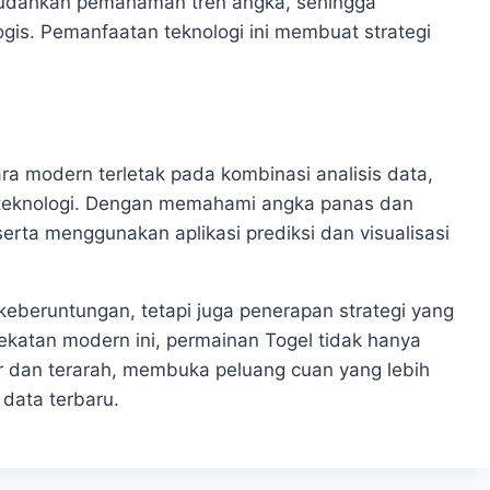
emudahkan pemahaman tren angka, sehingga
ogis. Pemanfaatan teknologi ini membuat strategi
a modern terletak pada kombinasi analisis data,
 teknologi. Dengan memahami angka panas dan
serta menggunakan aplikasi prediksi dan visualisasi
eberuntungan, tetapi juga penerapan strategi yang
dekatan modern ini, permainan Togel tidak hanya
ur dan terarah, membuka peluang cuan yang lebih
data terbaru.