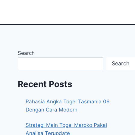
Search
Search
Recent Posts
Rahasia Angka Togel Tasmania 06
Dengan Cara Modern
Strategi Main Togel Maroko Pakai
Analisa Terupdate