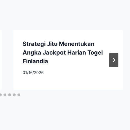
Strategi Jitu Menentukan
Angka Jackpot Harian Togel
Finlandia
01/16/2026