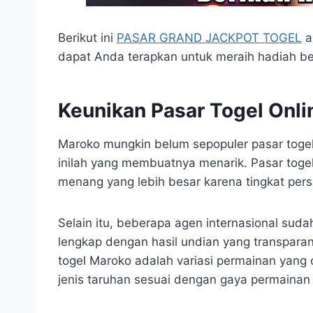
Berikut ini
PASAR GRAND JACKPOT TOGEL
a
dapat Anda terapkan untuk meraih hadiah be
Keunikan Pasar Togel Onl
Maroko mungkin belum sepopuler pasar togel
inilah yang membuatnya menarik. Pasar tog
menang yang lebih besar karena tingkat pers
Selain itu, beberapa agen internasional sud
lengkap dengan hasil undian yang transparan
togel Maroko adalah variasi permainan yang
jenis taruhan sesuai dengan gaya permainan 