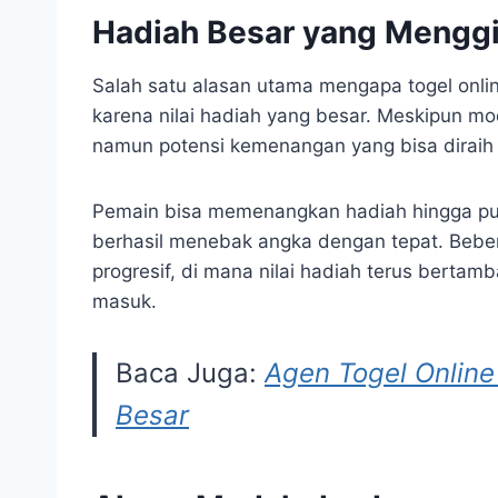
Hadiah Besar yang Mengg
Salah satu alasan utama mengapa togel onlin
karena nilai hadiah yang besar. Meskipun mod
namun potensi kemenangan yang bisa diraih s
Pemain bisa memenangkan hadiah hingga pulu
berhasil menebak angka dengan tepat. Bebe
progresif, di mana nilai hadiah terus berta
masuk.
Baca Juga:
Agen Togel Onlin
Besar