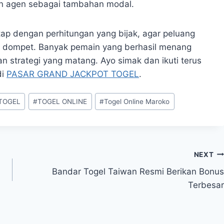
an agen sebagai tambahan modal.
ap dengan perhitungan yang bijak, agar peluang
s dompet. Banyak pemain yang berhasil menang
strategi yang matang. Ayo simak dan ikuti terus
di
PASAR GRAND JACKPOT TOGEL
.
TOGEL
#
TOGEL ONLINE
#
Togel Online Maroko
NEXT
Bandar Togel Taiwan Resmi Berikan Bonus
Terbesar