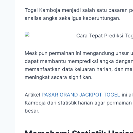
h
a
e
e
k
i
h
a
c
s
l
y
n
a
Togel Kamboja menjadi salah satu pasaran 
t
e
s
e
p
e
r
analisa angka sekaligus keberuntungan.
s
b
e
g
e
e
A
o
n
r
p
o
g
a
p
k
e
m
r
Meskipun permainan ini mengandung unsur un
dapat membantu memprediksi angka dengan 
memanfaatkan data keluaran harian, dan men
meningkat secara signifikan.
Artikel
PASAR GRAND JACKPOT TOGEL
ini 
Kamboja dari statistik harian agar permaina
besar.