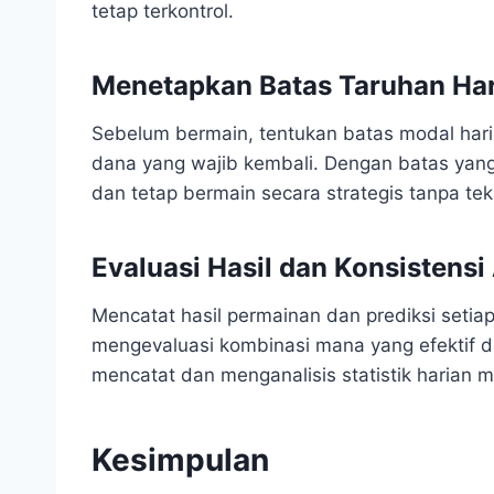
tetap terkontrol.
Menetapkan Batas Taruhan Ha
Sebelum bermain, tentukan batas modal hari
dana yang wajib kembali. Dengan batas yang 
dan tetap bermain secara strategis tanpa tek
Evaluasi Hasil dan Konsistensi
Mencatat hasil permainan dan prediksi setiap 
mengevaluasi kombinasi mana yang efektif da
mencatat dan menganalisis statistik harian m
Kesimpulan