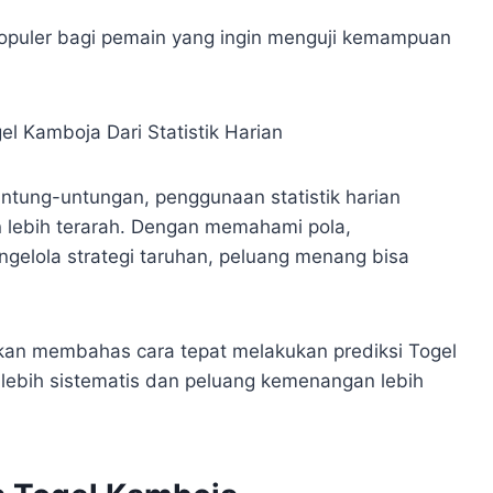
populer bagi pemain yang ingin menguji kemampuan
tung-untungan, penggunaan statistik harian
lebih terarah. Dengan memahami pola,
gelola strategi taruhan, peluang menang bisa
akan membahas cara tepat melakukan prediksi Togel
n lebih sistematis dan peluang kemenangan lebih