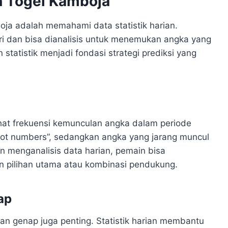
n Togel Kamboja
ja adalah memahami data statistik harian.
hari dan bisa dianalisis untuk menemukan angka yang
statistik menjadi fondasi strategi prediksi yang
ihat frekuensi kemunculan angka dalam periode
“hot numbers”, sedangkan angka yang jarang muncul
n menganalisis data harian, pemain bisa
n pilihan utama atau kombinasi pendukung.
ap
dan genap juga penting. Statistik harian membantu