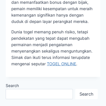
dan memanfaatkan bonus dengan bijak,
pemain memiliki kesempatan untuk meraih
kemenangan signifikan hanya dengan
duduk di depan layar perangkat mereka.
Dunia togel memang penuh risiko, tetapi
pendekatan yang tepat dapat mengubah
permainan menjadi pengalaman
menyenangkan sekaligus menguntungkan.
Simak dan ikuti terus informasi terupdate
mengenai seputar
TOGEL ONLINE
.
Search
Search