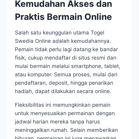
Kemudahan Akses dan
Praktis Bermain Online
Salah satu keunggulan utama Togel
Swedia Online adalah kemudahannya.
Pemain tidak perlu lagi datang ke bandar
fisik, cukup mendaftar di situs resmi dan
mulai bermain melalui smartphone, tablet,
atau komputer. Semua proses, mulai dari
pendaftaran, deposit, hingga penarikan
hadiah, dapat dilakukan secara online.
Fleksibilitas ini memungkinkan pemain
untuk menyesuaikan permainan dengan
jadwal harian mereka tanpa harus
meninggalkan rumah. Selain memberikan
hiburan, permainan ini juga menawarkan