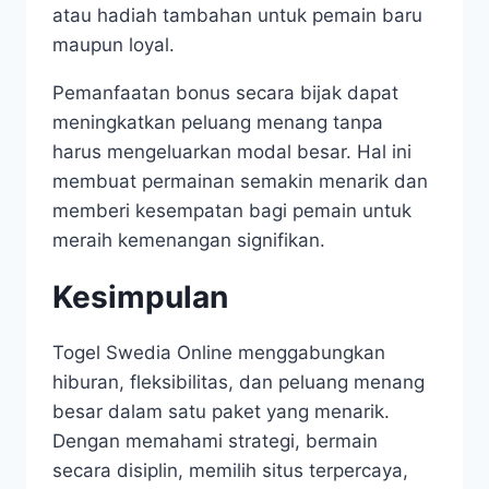
atau hadiah tambahan untuk pemain baru
maupun loyal.
Pemanfaatan bonus secara bijak dapat
meningkatkan peluang menang tanpa
harus mengeluarkan modal besar. Hal ini
membuat permainan semakin menarik dan
memberi kesempatan bagi pemain untuk
meraih kemenangan signifikan.
Kesimpulan
Togel Swedia Online menggabungkan
hiburan, fleksibilitas, dan peluang menang
besar dalam satu paket yang menarik.
Dengan memahami strategi, bermain
secara disiplin, memilih situs terpercaya,