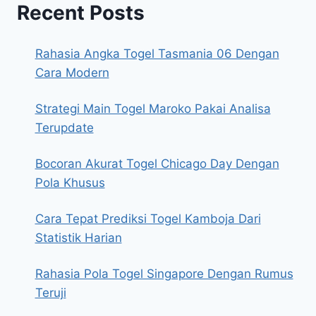
Recent Posts
Rahasia Angka Togel Tasmania 06 Dengan
Cara Modern
Strategi Main Togel Maroko Pakai Analisa
Terupdate
Bocoran Akurat Togel Chicago Day Dengan
Pola Khusus
Cara Tepat Prediksi Togel Kamboja Dari
Statistik Harian
Rahasia Pola Togel Singapore Dengan Rumus
Teruji