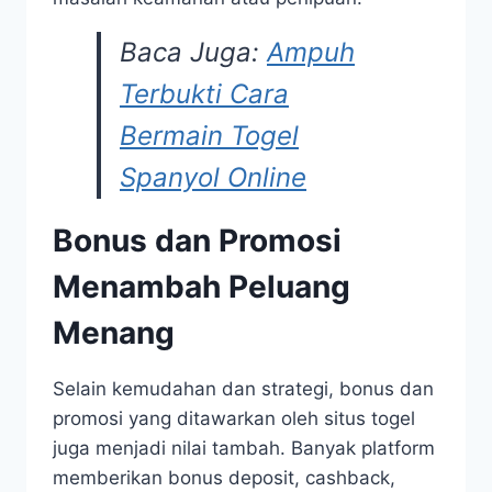
Baca Juga:
Ampuh
Terbukti Cara
Bermain Togel
Spanyol Online
Bonus dan Promosi
Menambah Peluang
Menang
Selain kemudahan dan strategi, bonus dan
promosi yang ditawarkan oleh situs togel
juga menjadi nilai tambah. Banyak platform
memberikan bonus deposit, cashback,