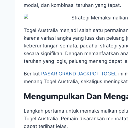
modal, dan kombinasi taruhan yang tepat.
Togel Australia menjadi salah satu permainan
karena variasi angka yang luas dan peluang
keberuntungan semata, padahal strategi ya
secara signifikan. Dengan memanfaatkan an
taruhan yang logis, peluang menang dapat le
Berikut
PASAR GRAND JACKPOT TOGEL
ini 
menang Togel Australia, sekaligus meningka
Mengumpulkan Dan Mengan
Langkah pertama untuk memaksimalkan pel
Togel Australia. Pemain disarankan mencatat 
dapat terlihat jelas.