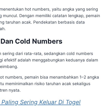
 menentukan hot numbers, yaitu angka yang sering
g muncul. Dengan memiliki catatan lengkap, pemain
ing taruhan acak. Pendekatan berbasis data
ah.
 Dan Cold Numbers
 sering dari rata-rata, sedangkan cold numbers
tegi efektif adalah menggabungkan keduanya dalam
seimbang.
k hot numbers, pemain bisa menambahkan 1–2 angka
tu meminimalkan risiko taruhan acak sekaligus
ren nyata.
Paling Sering Keluar Di Togel