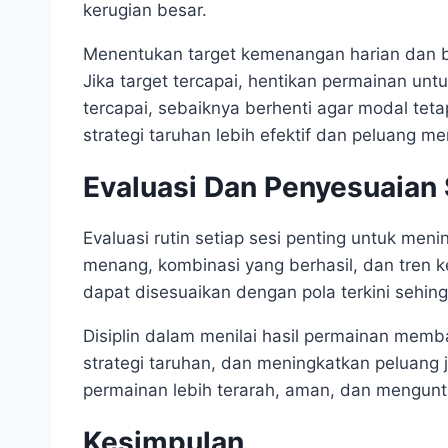
kerugian besar.
Menentukan target kemenangan harian dan b
Jika target tercapai, hentikan permainan unt
tercapai, sebaiknya berhenti agar modal te
strategi taruhan lebih efektif dan peluang m
Evaluasi Dan Penyesuaian 
Evaluasi rutin setiap sesi penting untuk meni
menang, kombinasi yang berhasil, dan tren k
dapat disesuaikan dengan pola terkini sehi
Disiplin dalam menilai hasil permainan mem
strategi taruhan, dan meningkatkan peluang
permainan lebih terarah, aman, dan mengun
Kesimpulan