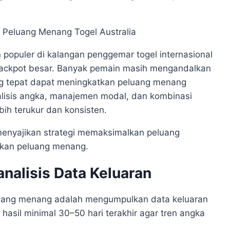
 populer di kalangan penggemar togel internasional
 jackpot besar. Banyak pemain masih mengandalkan
ng tepat dapat meningkatkan peluang menang
alisis angka, manajemen modal, dan kombinasi
bih terukur dan konsisten.
menyajikan strategi memaksimalkan peluang
tkan peluang menang.
alisis Data Keluaran
uang menang adalah mengumpulkan data keluaran
hasil minimal 30–50 hari terakhir agar tren angka