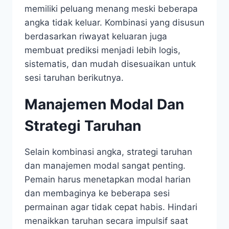
memiliki peluang menang meski beberapa
angka tidak keluar. Kombinasi yang disusun
berdasarkan riwayat keluaran juga
membuat prediksi menjadi lebih logis,
sistematis, dan mudah disesuaikan untuk
sesi taruhan berikutnya.
Manajemen Modal Dan
Strategi Taruhan
Selain kombinasi angka, strategi taruhan
dan manajemen modal sangat penting.
Pemain harus menetapkan modal harian
dan membaginya ke beberapa sesi
permainan agar tidak cepat habis. Hindari
menaikkan taruhan secara impulsif saat