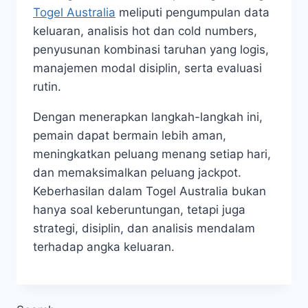
Togel Australia
meliputi pengumpulan data
keluaran, analisis hot dan cold numbers,
penyusunan kombinasi taruhan yang logis,
manajemen modal disiplin, serta evaluasi
rutin.
Dengan menerapkan langkah-langkah ini,
pemain dapat bermain lebih aman,
meningkatkan peluang menang setiap hari,
dan memaksimalkan peluang jackpot.
Keberhasilan dalam Togel Australia bukan
hanya soal keberuntungan, tetapi juga
strategi, disiplin, dan analisis mendalam
terhadap angka keluaran.