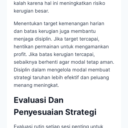
kalah karena hal ini meningkatkan risiko
kerugian besar.
Menentukan target kemenangan harian
dan batas kerugian juga membantu
menjaga disiplin. Jika target tercapai,
hentikan permainan untuk mengamankan
profit. Jika batas kerugian tercapai,
sebaiknya berhenti agar modal tetap aman.
Disiplin dalam mengelola modal membuat
strategi taruhan lebih efektif dan peluang
menang meningkat.
Evaluasi Dan
Penyesuaian Strategi
Evaluasi rutin setiap sesi penting untuk