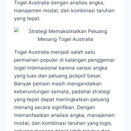
Togel Australia dengan analisis angka,
manajemen modal, dan kombinasi taruhan
yang tepat.
Togel Australia menjadi salah satu
permainan populer di kalangan penggemar
togel internasional karena variasi angka
yang luas dan peluang jackpot besar.
Banyak pemain masih mengandalkan
keberuntungan semata, padahal strategi
yang tepat dapat meningkatkan peluang
menang secara signifikan. Dengan
memanfaatkan analisis angka, manajemen
modal, dan kombinasi taruhan yang logis,