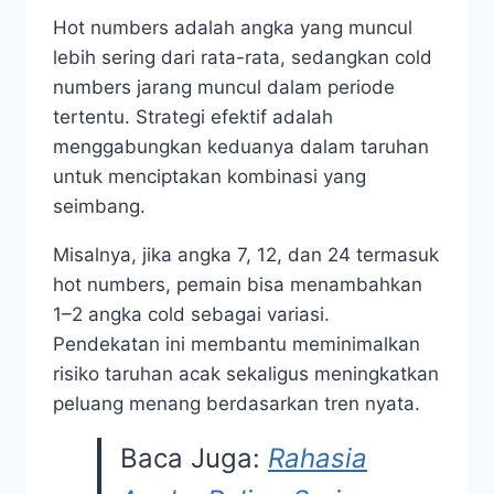
Hot numbers adalah angka yang muncul
lebih sering dari rata-rata, sedangkan cold
numbers jarang muncul dalam periode
tertentu. Strategi efektif adalah
menggabungkan keduanya dalam taruhan
untuk menciptakan kombinasi yang
seimbang.
Misalnya, jika angka 7, 12, dan 24 termasuk
hot numbers, pemain bisa menambahkan
1–2 angka cold sebagai variasi.
Pendekatan ini membantu meminimalkan
risiko taruhan acak sekaligus meningkatkan
peluang menang berdasarkan tren nyata.
Baca Juga:
Rahasia