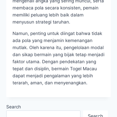
mengenali angka yang sering muncul, serta
membaca pola secara konsisten, pemain
memiliki peluang lebih baik dalam
menyusun strategi taruhan.
Namun, penting untuk diingat bahwa tidak
ada pola yang menjamin kemenangan
mutlak. Oleh karena itu, pengelolaan modal
dan sikap bermain yang bijak tetap menjadi
faktor utama. Dengan pendekatan yang
tepat dan disiplin, bermain Togel Macau
dapat menjadi pengalaman yang lebih
terarah, aman, dan menyenangkan.
Search
Search