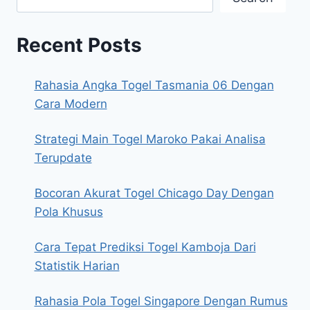
Recent Posts
Rahasia Angka Togel Tasmania 06 Dengan
Cara Modern
Strategi Main Togel Maroko Pakai Analisa
Terupdate
Bocoran Akurat Togel Chicago Day Dengan
Pola Khusus
Cara Tepat Prediksi Togel Kamboja Dari
Statistik Harian
Rahasia Pola Togel Singapore Dengan Rumus