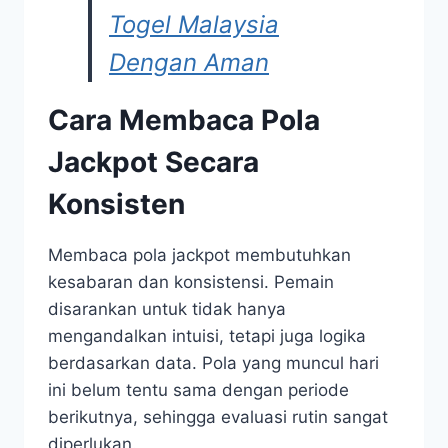
Togel Malaysia
Dengan Aman
Cara Membaca Pola
Jackpot Secara
Konsisten
Membaca pola jackpot membutuhkan
kesabaran dan konsistensi. Pemain
disarankan untuk tidak hanya
mengandalkan intuisi, tetapi juga logika
berdasarkan data. Pola yang muncul hari
ini belum tentu sama dengan periode
berikutnya, sehingga evaluasi rutin sangat
diperlukan.