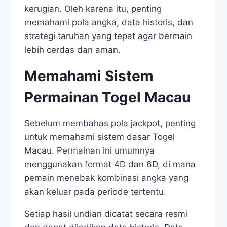
kerugian. Oleh karena itu, penting
memahami pola angka, data historis, dan
strategi taruhan yang tepat agar bermain
lebih cerdas dan aman.
Memahami Sistem
Permainan Togel Macau
Sebelum membahas pola jackpot, penting
untuk memahami sistem dasar Togel
Macau. Permainan ini umumnya
menggunakan format 4D dan 6D, di mana
pemain menebak kombinasi angka yang
akan keluar pada periode tertentu.
Setiap hasil undian dicatat secara resmi