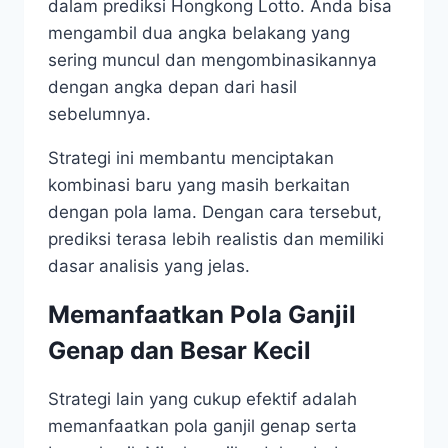
dalam prediksi Hongkong Lotto. Anda bisa
mengambil dua angka belakang yang
sering muncul dan mengombinasikannya
dengan angka depan dari hasil
sebelumnya.
Strategi ini membantu menciptakan
kombinasi baru yang masih berkaitan
dengan pola lama. Dengan cara tersebut,
prediksi terasa lebih realistis dan memiliki
dasar analisis yang jelas.
Memanfaatkan Pola Ganjil
Genap dan Besar Kecil
Strategi lain yang cukup efektif adalah
memanfaatkan pola ganjil genap serta