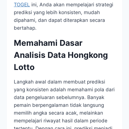
TOGEL
ini, Anda akan mempelajari strategi
prediksi yang lebih konsisten, mudah
dipahami, dan dapat diterapkan secara
bertahap.
Memahami Dasar
Analisis Data Hongkong
Lotto
Langkah awal dalam membuat prediksi
yang konsisten adalah memahami pola dari
data pengeluaran sebelumnya. Banyak
pemain berpengalaman tidak langsung
memilih angka secara acak, melainkan
mempelajari riwayat hasil dalam periode
tertentu. Dengan cara ini, prediksi menjadi