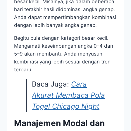
besar kecil. Misalnya, jika dalam beberapa
hari terakhir hasil didominasi angka genap,
Anda dapat mempertimbangkan kombinasi
dengan lebih banyak angka genap.
Begitu pula dengan kategori besar kecil.
Mengamati keseimbangan angka 0–4 dan
5–9 akan membantu Anda menyusun
kombinasi yang lebih sesuai dengan tren
terbaru.
Baca Juga:
Cara
Akurat Membaca Pola
Togel Chicago Night
Manajemen Modal dan