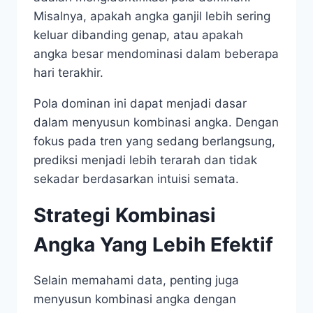
Misalnya, apakah angka ganjil lebih sering
keluar dibanding genap, atau apakah
angka besar mendominasi dalam beberapa
hari terakhir.
Pola dominan ini dapat menjadi dasar
dalam menyusun kombinasi angka. Dengan
fokus pada tren yang sedang berlangsung,
prediksi menjadi lebih terarah dan tidak
sekadar berdasarkan intuisi semata.
Strategi Kombinasi
Angka Yang Lebih Efektif
Selain memahami data, penting juga
menyusun kombinasi angka dengan