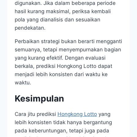
digunakan. Jika dalam beberapa periode
hasil kurang maksimal, periksa kembali
pola yang dianalisis dan sesuaikan
pendekatan.
Perbaikan strategi bukan berarti mengganti
semuanya, tetapi menyempurnakan bagian
yang kurang efektif. Dengan evaluasi
berkala, prediksi Hongkong Lotto dapat
menjadi lebih konsisten dari waktu ke
waktu.
Kesimpulan
Cara jitu prediksi
Hongkong Lotto
yang
lebih konsisten tidak hanya bergantung
pada keberuntungan, tetapi juga pada