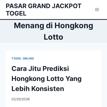
Skip
PASAR GRAND JACKPOT
to
TOGEL
content
Menang di Hongkong
Lotto
TOGEL ONLINE
Cara Jitu Prediksi
Hongkong Lotto Yang
Lebih Konsisten
02/25/2026