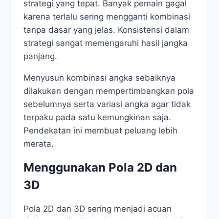
strategi yang tepat. Banyak pemain gagal
karena terlalu sering mengganti kombinasi
tanpa dasar yang jelas. Konsistensi dalam
strategi sangat memengaruhi hasil jangka
panjang.
Menyusun kombinasi angka sebaiknya
dilakukan dengan mempertimbangkan pola
sebelumnya serta variasi angka agar tidak
terpaku pada satu kemungkinan saja.
Pendekatan ini membuat peluang lebih
merata.
Menggunakan Pola 2D dan
3D
Pola 2D dan 3D sering menjadi acuan