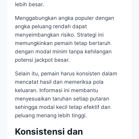
lebih besar.
Menggabungkan angka populer dengan
angka peluang rendah dapat
menyeimbangkan risiko. Strategi ini
memungkinkan pemain tetap bertaruh
dengan modal minim tanpa kehilangan
potensi jackpot besar.
Selain itu, pemain harus konsisten dalam
mencatat hasil dan memeriksa pola
keluaran. Informasi ini membantu
menyesuaikan taruhan setiap putaran
sehingga modal kecil tetap efektif dan
peluang menang lebih tinggi.
Konsistensi dan