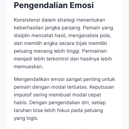
Pengendalian Emosi
Konsistensi dalam strategi menentukan
keberhasilan jangka panjang. Pemain yang
disiplin mencatat hasil, menganalisis pola,
dan memilih angka secara bijak memiliki
peluang menang lebih tinggi. Permainan
menjadi lebih terkontrol dan hasilnya lebih
memuaskan.
Mengendalikan emosi sangat penting untuk
pemain dengan modal terbatas. Keputusan
impulsif sering membuat modal cepat
habis. Dengan pengendalian diri, setiap
taruhan bisa lebih fokus pada peluang
yang logis.